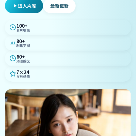
进入片库
最新更新
100+
影片收录
80+
剧集更新
60+
动漫综艺
7×24
在线畅看