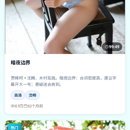
99:49
暗夜边界
贾樟柯 + 沈腾、木村拓哉。暗夜边界：台词密度高，建议字
幕开大一号；悬疑迷会爽到。
高清
流畅
8.9万
82个月前
热门