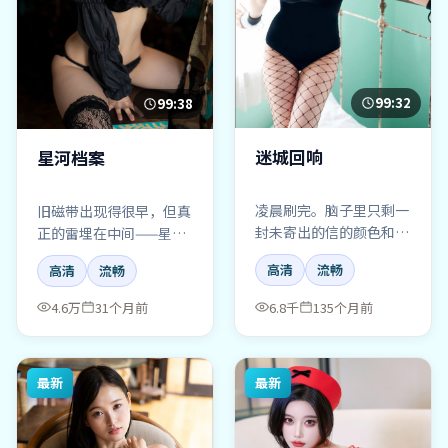
99:32
99:38
迷城回响
星河档案
凌晨刷完。脑子里只剩一
旧磁带出现得很早，但真
封未寄出的信的颜色和片
正的雷埋在中间——星河
尾曲——迷城回响，推荐
档案，一部会“骗你放
高清
流畅
高清
流畅
给失眠的人（后果自
松”的犯罪片。
负）。
4.6万
31个月前
6.8千
135个月前
最新
最新