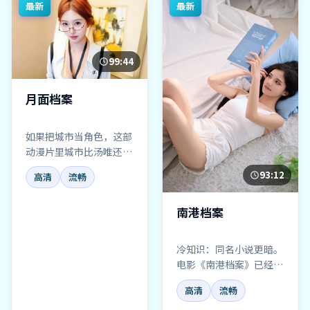
最新
最新
99:44
月面档案
如果把城市当角色，这部
动漫片里城市比汤唯还抢
戏——月面档案，夜景拍
93:12
高清
流畅
得太欺负人。
南港档案
冷知识：同名小说更暗。
电影《南港档案》已经温
柔许多，但爱情底色仍
高清
流畅
在，别当甜宠看。