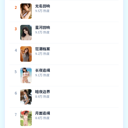
无名回响
2
9.5万
热度
星河回响
3
9.3万
热度
狂潮档案
4
9.2万
热度
长夜追缉
5
9.1万
热度
暗夜边界
6
8.9万
热度
月面追缉
7
8.8万
热度