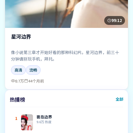
99:12
星河边界
像小说第三章才开始好看的那种科幻片。星河边界，前三十
分钟请别玩手机，拜托。
高清
流畅
8.7万
44个月前
热播榜
全部
雾岛边界
1
9.6万
热度