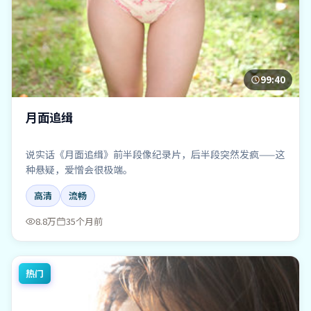
99:40
月面追缉
说实话《月面追缉》前半段像纪录片，后半段突然发疯——这
种悬疑，爱憎会很极端。
高清
流畅
8.8万
35个月前
热门