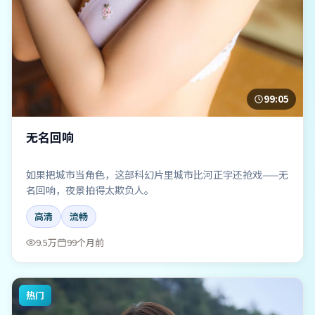
99:05
无名回响
如果把城市当角色，这部科幻片里城市比河正宇还抢戏——无
名回响，夜景拍得太欺负人。
高清
流畅
9.5万
99个月前
热门