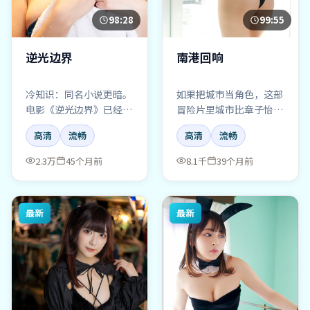
98:28
99:55
逆光边界
南港回响
冷知识：同名小说更暗。
如果把城市当角色，这部
电影《逆光边界》已经温
冒险片里城市比章子怡还
柔许多，但爱情底色仍
抢戏——南港回响，夜景
高清
流畅
高清
流畅
在，别当甜宠看。
拍得太欺负人。
2.3万
45个月前
8.1千
39个月前
最新
最新